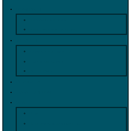
ОЛИМПИАДЫ
Викторины для детей
Олимпиады для школьников
КОНКУРСЫ
Конкурсы для педагогов
Творческий конкурс
День Победы
ПУБЛИКАЦИЯ
СКАЧАТЬ ДИПЛОМ
О НАС
О нас
Политика конфиденциальности