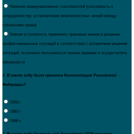
Наличие коммуникативных способностей (способность к
сотрудничеству, установлению межличностных связей между
субъектами права)
Умения и готовность применять правовые знания в решении
профессиональных ситуаций в соответствии с алгоритмом решений
ситуаций; осознанно пользоваться своими правами и осуществлять
обязанности
2.
В каком году была принята Конституция Российской
Федерации?
1959 г.
1993 г.
1996 г.
3.
В каком году Генеральной Ассамблеей ООН принята