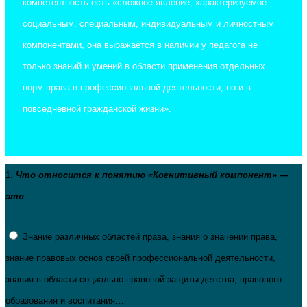
компетентность есть «сложное явление, характеризуемое
социальным, специальным, индивидуальным и личностным
компонентами, она выражается в наличии у педагога не
только знаний и умений в области применения отдельных
норм права в профессиональной деятельности, но и в
повседневной гражданской жизни».
1.
Что относится к понятию «Когнитивный компонент» —
это
Знание различных областей права, знания о значении права,
знание правовых основ своей профессиональной деятельности,
знания в области социально-правовой защиты детства, правового
образования и воспитания…