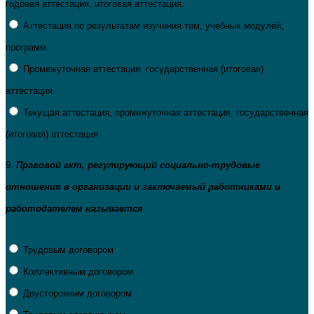
годовая аттестация, итоговая аттестация.
Аттестация по результатам изучения тем, учебных модулей,
программ.
Промежуточная аттестация, государственная (итоговая)
аттестация.
Текущая аттестация, промежуточная аттестация, государственная
(итоговая) аттестация.
9.
Правовой акт, регулирующий социально-трудовые
отношения в организации и заключаемый работниками и
работодателем называется
Трудовым договором
Коллективным договором
Двусторонним договором