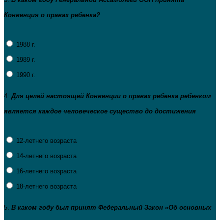
Конвенция о правах ребенка?
1988 г.
1989 г.
1990 г.
4.
Для целей настоящей Конвенции о правах ребенка ребенком
является каждое человеческое существо до достижения
12-летнего возраста
14-летнего возраста
16-летнего возраста
18-летнего возраста
5.
В каком году был принят Федеральный Закон «Об основных