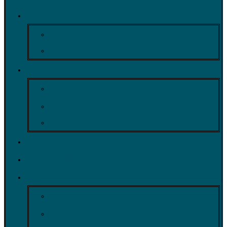
ОЛИМПИАДЫ
Викторины для детей
Олимпиады для школьников
КОНКУРСЫ
Конкурсы для педагогов
Творческий конкурс
День Победы
ПУБЛИКАЦИЯ
СКАЧАТЬ ДИПЛОМ
О НАС
О нас
Политика конфиденциальности