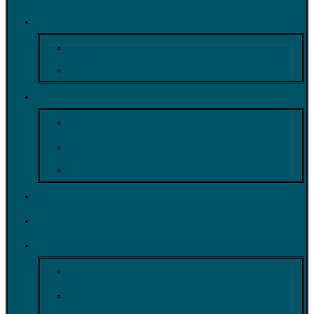
ОЛИМПИАДЫ
Викторины для детей
Олимпиады для школьников
КОНКУРСЫ
Конкурсы для педагогов
Творческий конкурс
День Победы
ПУБЛИКАЦИЯ
СКАЧАТЬ ДИПЛОМ
О НАС
О нас
Политика конфиденциальности