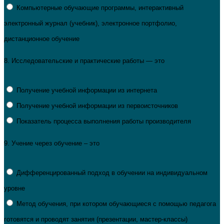
Компьютерные обучающие программы, интерактивный
электронный журнал (учебник), электронное портфолио,
дистанционное обучение
8.
Исследовательские и практические работы — это
Получение учебной информации из интернета
Получение учебной информации из первоисточников
Показатель процесса выполнения работы производителя
9.
Учение через обучение – это
Дифференцированный подход в обучении на индивидуальном
уровне
Метод обучения, при котором обучающиеся с помощью педагога
готовятся и проводят занятия (презентации, мастер-классы)