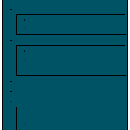
ОЛИМПИАДЫ
Викторины для детей
Олимпиады для школьников
КОНКУРСЫ
Конкурсы для педагогов
Творческий конкурс
День Победы
ПУБЛИКАЦИЯ
СКАЧАТЬ ДИПЛОМ
О НАС
О нас
Политика конфиденциальности