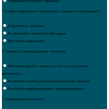
Оборудовании учебных заведений
4.
В каких направлениях должны быть применены нововведения?
В воспитании, обучении
В управлении и переподготовке кадров
Все ответы правильные
5.
Личностно-ориентированные технологии
Включение детей в социально и личностно-значимую
деятельность.
Выработка эталонов для оценки результатов обучения.
Технологии дифференциации и индивидуализации.
6.
Интегрированные занятия