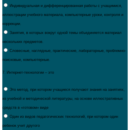
Индивидуальная и дифференцированная работы с учащимися,
иллюстрации учебного материала, компьютерные уроки, контроля и
коррекции.
Занятия, в которых вокруг одной темы объединяется материал
нескольких предметов.
Словесные, наглядные, практические, лабораторные, проблемно-
поисковые, компьютерные.
7.
Интернет-технологии – это
Это метод, при котором учащиеся получают знания на занятиях,
из учебной и методической литературы, на основе иллюстративных
средств в «готовом» виде
Один из видов педагогических технологий, при котором один
ребенок учит другого