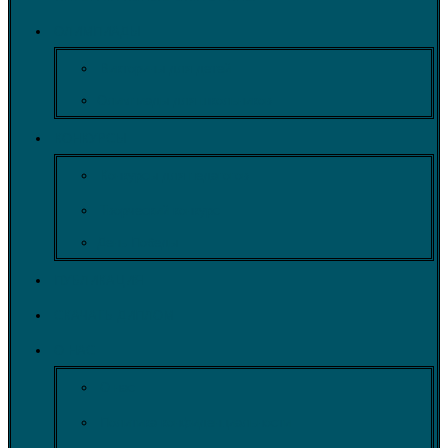
ОЛИМПИАДЫ
Викторины для детей
Олимпиады для школьников
КОНКУРСЫ
Конкурсы для педагогов
Творческий конкурс
День Победы
ПУБЛИКАЦИЯ
СКАЧАТЬ ДИПЛОМ
О НАС
О нас
Политика конфиденциальности