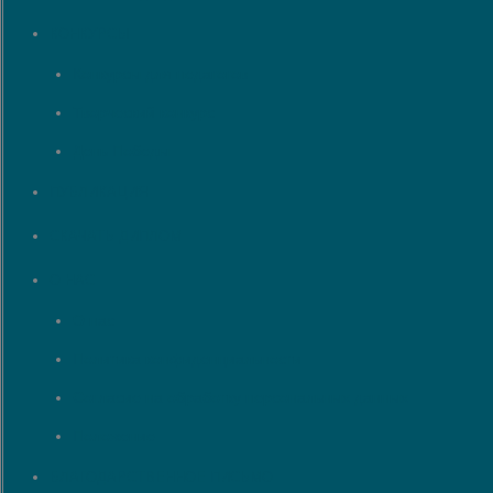
КОНКУРСЫ
Конкурсы для педагогов
Творческий конкурс
День Победы
ПУБЛИКАЦИЯ
СКАЧАТЬ ДИПЛОМ
О НАС
О нас
Политика конфиденциальности
Согласие на обработку персональных данных
Положение
БЛАГОДАРСТВЕННОЕ ПИСЬМО