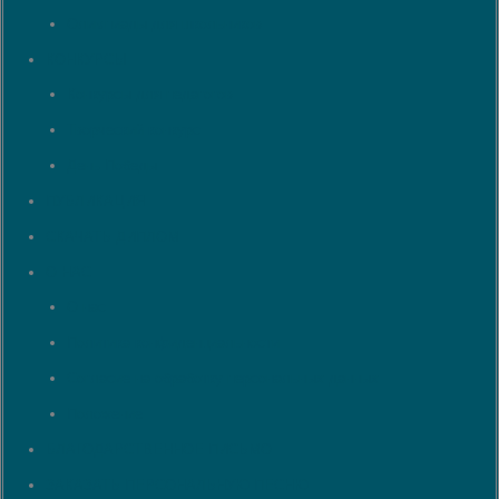
Олимпиады для школьников
КОНКУРСЫ
Конкурсы для педагогов
Творческий конкурс
День Победы
ПУБЛИКАЦИЯ
СКАЧАТЬ ДИПЛОМ
О НАС
О нас
Политика конфиденциальности
Согласие на обработку персональных данных
Положение
БЛАГОДАРСТВЕННОЕ ПИСЬМО
ЗАКАЗАТЬ ПЕРСОНАЛЬНУЮ ПЕСНЮ