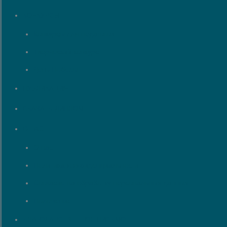
КОНКУРСЫ
Конкурсы для педагогов
Творческий конкурс
День Победы
ПУБЛИКАЦИЯ
СКАЧАТЬ ДИПЛОМ
О НАС
О нас
Политика конфиденциальности
Согласие на обработку персональных данных
Положение
БЛАГОДАРСТВЕННОЕ ПИСЬМО