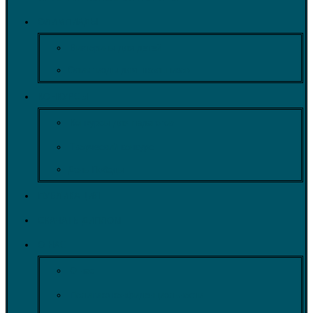
ОЛИМПИАДЫ
Викторины для детей
Олимпиады для школьников
КОНКУРСЫ
Конкурсы для педагогов
Творческий конкурс
День Победы
ПУБЛИКАЦИЯ
СКАЧАТЬ ДИПЛОМ
О НАС
О нас
Политика конфиденциальности