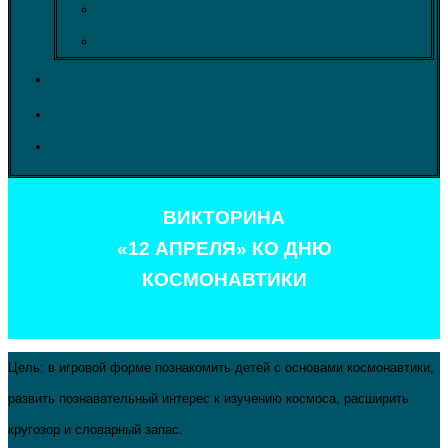
Согласие на обработку персональных данных
Положение
БЛАГОДАРСТВЕННОЕ ПИСЬМО
ЗАКАЗАТЬ ПЕРСОНАЛЬНУЮ ПЕСНЮ
ТЕСТЫ ДЛЯ РОДИТЕЛЕЙ
ВИКТОРИНА
«12 АПРЕЛЯ» КО ДНЮ
КОСМОНАВТИКИ
Цель: в игровой форме познакомить детей с основами космонавтики,
развить познавательный интерес к изучению космоса, расширить
кругозор и словарный запас.