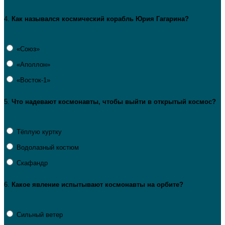
4.
Как
назывался
космический
корабль
Юрия
Гагарина?
«Союз»
«Аполлон»
«Восток‑1»
5.
Что
надевают
космонавты,
чтобы
выйти
в
открытый
космос?
Тёплую куртку
Водолазный костюм
Скафандр
6.
Какое
явление
испытывают
космонавты
на
орбите?
Сильный ветер