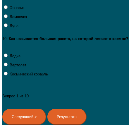
Фонарик
Лампочка
Луна
10.
Как
называется
большая
ракета,
на
которой
летают
в
космос?
Лодка
Вертолёт
Космический корабль
Вопрос
1
из 10