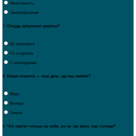
Невесомость
Землетрясение
7.
Откуда
запускают
ракеты?
Из аэропорта
Со стадиона
С космодрома
8.
Какая
планета
— наш
дом,
где
мы
живём?
Марс
Венера
Земля
9.
Что
светит
ночью
на
небе,
но
не
так
ярко,
как
солнце?