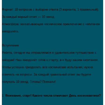
Формат: 10 вопросов с выбором ответа (3 варианта, 1 правильный).
За каждый верный ответ — 10 звезд.
Атмосфера: захватывающее космическое приключение с капитаном
звездолёта.
Вступление
Ребята, сегодня мы отправляемся в удивительное путешествие к
звёздам! Наш звездолёт готов к старту, а я буду вашим капитаном.
Чтобы успешно преодолеть все космические испытания, нужно
отвечать на вопросы. За каждый правильный ответ вы будете
получать 10 звезд. Готовы? Поехали!
1.
Внимание,
старт!
Какого числа
отмечают
День
космонавтики?