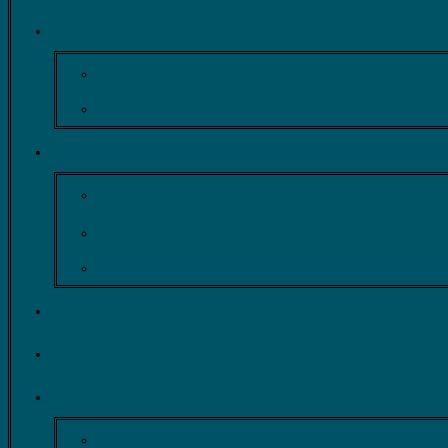
ОЛИМПИАДЫ
Викторины для детей
Олимпиады для школьников
КОНКУРСЫ
Конкурсы для педагогов
Творческий конкурс
День Победы
ПУБЛИКАЦИЯ
СКАЧАТЬ ДИПЛОМ
О НАС
О нас